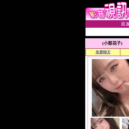
回 首
(小梨花子)
免費聊天