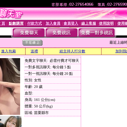
 頁
點數購買
付款方式
加入會員
會員登入
線上客服
使用說明
使用
│
│
│
│
│
│
│
最近上線時間 :
進入包廂
送禮
給主持人打分數
加到我
免費文字聊天: 必需付費才可聊天
一對多視訊聊天: 每分鐘 5 點
一對一視訊聊天: 每分鐘 20 點
性別: 女性
年齡: 20 歲
血型:
身高: 161 公分(cm)
體重: 50 公斤(kg)
區域: 苗栗縣市