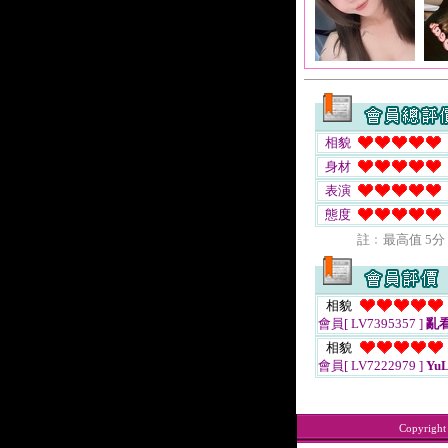
相貌
身材
表演
態度
註﹕最高值 5分
相貌
會員[ LV7395357 ]
亂
相貌
會員[ LV7222979 ]
YuL
Copyrigh