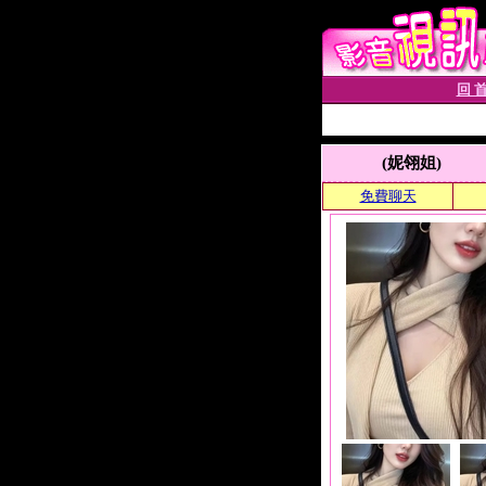
回 首
(妮翎姐)
免費聊天