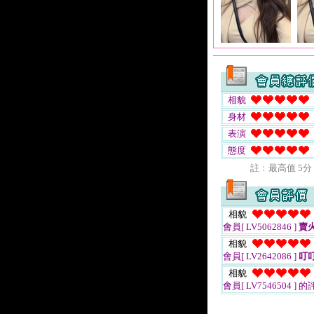
相貌
身材
表演
態度
註﹕最高值 5分
相貌
會員[ LV5062846 ]
賣
相貌
會員[ LV2642086 ]
叮
相貌
會員[ LV7546504 ]
的