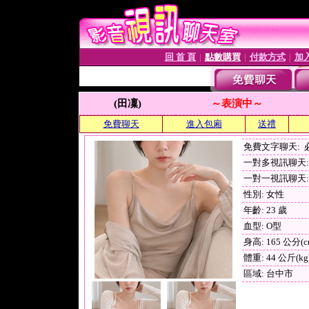
回 首 頁
點數購買
付款方式
加
│
│
│
(田凜)
～表演中～
免費聊天
進入包廂
送禮
免費文字聊天:
一對多視訊聊天: 
一對一視訊聊天: 
性別: 女性
年齡: 23 歲
血型: O型
身高: 165 公分(c
體重: 44 公斤(kg
區域: 台中市