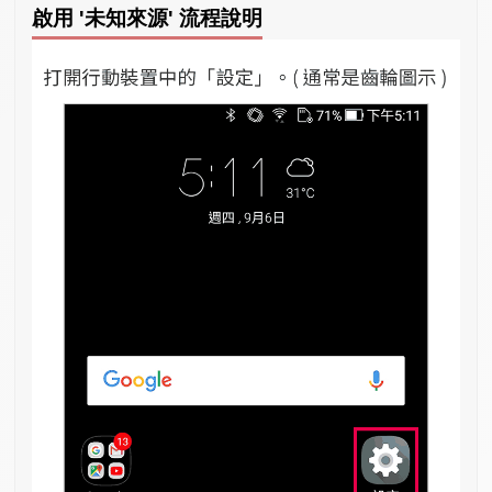
啟用 '未知來源' 流程說明