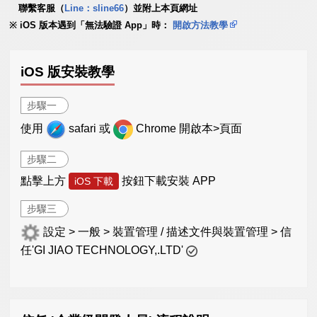
聯繫客服（
Line：sline66
）並附上本頁網址
iOS 版本遇到「無法驗證 App」時：
開啟方法教學
iOS 版安裝教學
步驟一
使用
safari 或
Chrome 開啟本>頁面
步驟二
點擊上方
按鈕下載安裝 APP
iOS 下載
步驟三
設定 > 一般 > 裝置管理 / 描述文件與裝置管理 > 信
任'GI JIAO TECHNOLOGY,.LTD'