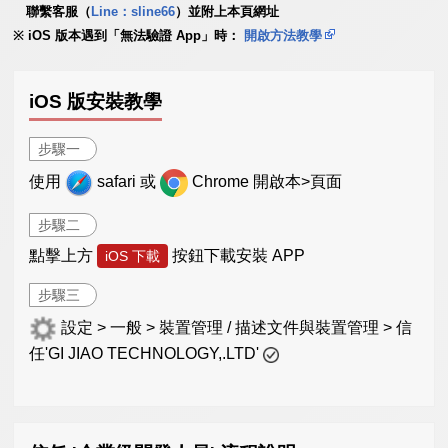
聯繫客服（
Line：sline66
）並附上本頁網址
iOS 版本遇到「無法驗證 App」時：
開啟方法教學
iOS 版安裝教學
步驟一
使用
safari 或
Chrome 開啟本>頁面
步驟二
點擊上方
按鈕下載安裝 APP
iOS 下載
步驟三
設定 > 一般 > 裝置管理 / 描述文件與裝置管理 > 信
任'GI JIAO TECHNOLOGY,.LTD'