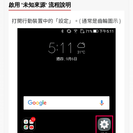
啟用 '未知來源' 流程說明