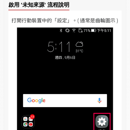
啟用 '未知來源' 流程說明