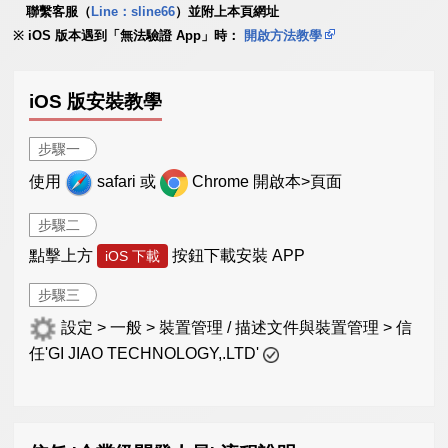
聯繫客服（
Line：sline66
）並附上本頁網址
iOS 版本遇到「無法驗證 App」時：
開啟方法教學
iOS 版安裝教學
步驟一
使用
safari 或
Chrome 開啟本>頁面
步驟二
點擊上方
按鈕下載安裝 APP
iOS 下載
步驟三
設定 > 一般 > 裝置管理 / 描述文件與裝置管理 > 信
任'GI JIAO TECHNOLOGY,.LTD'