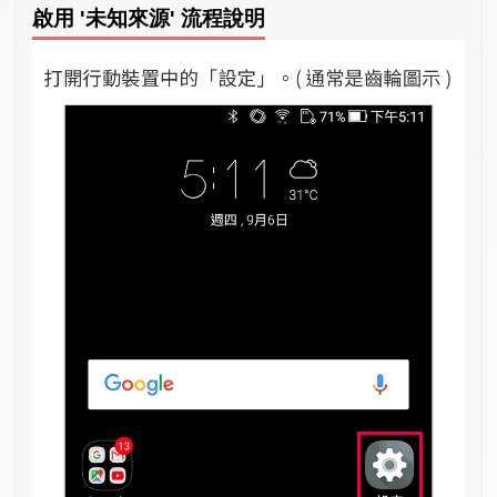
啟用 '未知來源' 流程說明