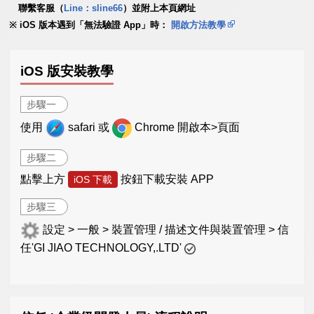
聯繫客服（
Line：sline66
）並附上本頁網址
iOS 版本遇到「無法驗證 App」時：
開啟方法教學
iOS 版安裝教學
步驟一
使用
safari 或
Chrome 開啟本>頁面
步驟二
點擊上方
按鈕下載安裝 APP
iOS 下載
步驟三
設定 > 一般 > 裝置管理 / 描述文件與裝置管理 > 信
任'GI JIAO TECHNOLOGY,.LTD'