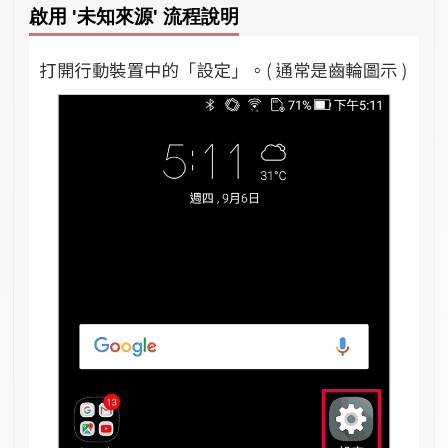
啟用 '未知來源' 流程說明