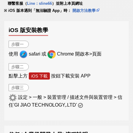
聯繫客服（
Line：sline66
）並附上本頁網址
iOS 版本遇到「無法驗證 App」時：
開啟方法教學
iOS 版安裝教學
步驟一
使用
safari 或
Chrome 開啟本>頁面
步驟二
點擊上方
按鈕下載安裝 APP
iOS 下載
步驟三
設定 > 一般 > 裝置管理 / 描述文件與裝置管理 > 信
任'GI JIAO TECHNOLOGY,.LTD'