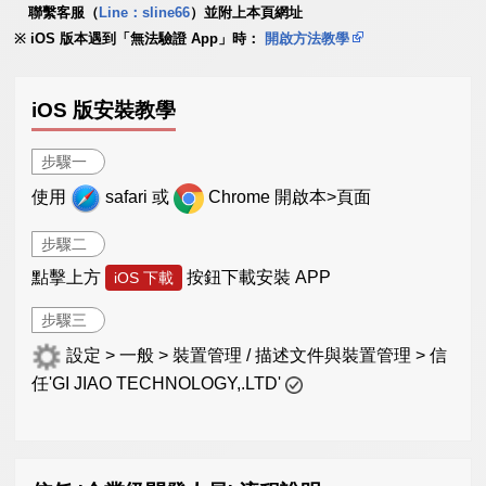
聯繫客服（
Line：sline66
）並附上本頁網址
iOS 版本遇到「無法驗證 App」時：
開啟方法教學
iOS 版安裝教學
步驟一
使用
safari 或
Chrome 開啟本>頁面
步驟二
點擊上方
按鈕下載安裝 APP
iOS 下載
步驟三
設定 > 一般 > 裝置管理 / 描述文件與裝置管理 > 信
任'GI JIAO TECHNOLOGY,.LTD'