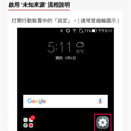
啟用 '未知來源' 流程說明